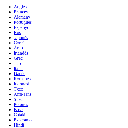
Anglès
Francès
Alemany
Portuguès
Espanyol
Rus
Japonès
Coreà
Àrab
Irlandès
Grec
Turc
Italià
Danès
Romanès
Indonesi
Txec
Afrikaans
Suec
Polonès
Basc
Català
Esperanto
Hindi