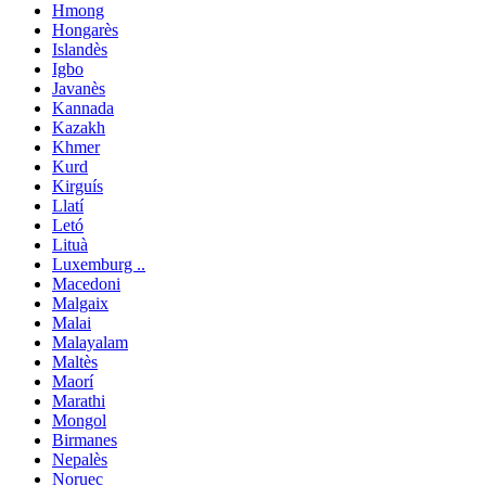
Hmong
Hongarès
Islandès
Igbo
Javanès
Kannada
Kazakh
Khmer
Kurd
Kirguís
Llatí
Letó
Lituà
Luxemburg ..
Macedoni
Malgaix
Malai
Malayalam
Maltès
Maorí
Marathi
Mongol
Birmanes
Nepalès
Noruec