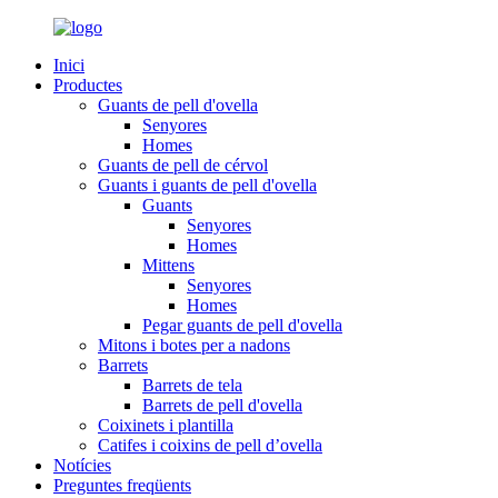
Inici
Productes
Guants de pell d'ovella
Senyores
Homes
Guants de pell de cérvol
Guants i guants de pell d'ovella
Guants
Senyores
Homes
Mittens
Senyores
Homes
Pegar guants de pell d'ovella
Mitons i botes per a nadons
Barrets
Barrets de tela
Barrets de pell d'ovella
Coixinets i plantilla
Catifes i coixins de pell d’ovella
Notícies
Preguntes freqüents