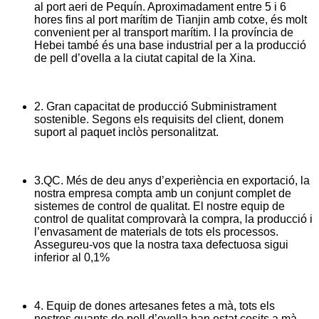
al port aeri de Pequín. Aproximadament entre 5 i 6
hores fins al port marítim de Tianjin amb cotxe, és molt
convenient per al transport marítim. I la província de
Hebei també és una base industrial per a la producció
de pell d’ovella a la ciutat capital de la Xina.
2. Gran capacitat de producció Subministrament
sostenible. Segons els requisits del client, donem
suport al paquet inclòs personalitzat.
3.QC. Més de deu anys d’experiència en exportació, la
nostra empresa compta amb un conjunt complet de
sistemes de control de qualitat. El nostre equip de
control de qualitat comprovarà la compra, la producció i
l’envasament de materials de tots els processos.
Assegureu-vos que la nostra taxa defectuosa sigui
inferior al 0,1%
4. Equip de dones artesanes fetes a mà, tots els
nostres guants de pell d’ovella han estat cosits a mà