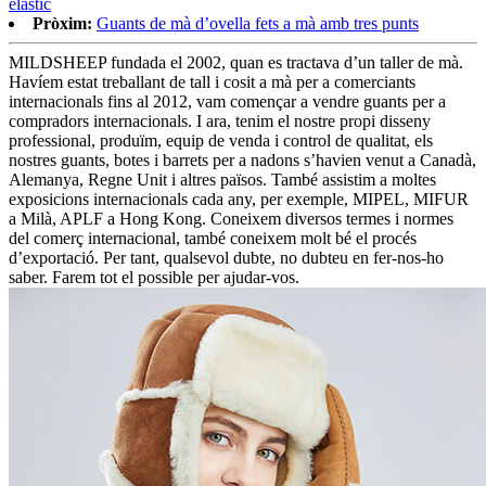
elàstic
Pròxim:
Guants de mà d’ovella fets a mà amb tres punts
MILDSHEEP fundada el 2002, quan es tractava d’un taller de mà.
Havíem estat treballant de tall i cosit a mà per a comerciants
internacionals fins al 2012, vam començar a vendre guants per a
compradors internacionals. I ara, tenim el nostre propi disseny
professional, produïm, equip de venda i control de qualitat, els
nostres guants, botes i barrets per a nadons s’havien venut a Canadà,
Alemanya, Regne Unit i altres països. També assistim a moltes
exposicions internacionals cada any, per exemple, MIPEL, MIFUR
a Milà, APLF a Hong Kong. Coneixem diversos termes i normes
del comerç internacional, també coneixem molt bé el procés
d’exportació. Per tant, qualsevol dubte, no dubteu en fer-nos-ho
saber. Farem tot el possible per ajudar-vos.