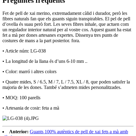
Preguntes freqüents
Fet de pell de xai merino, extremadament càlid i durador, però les
fibres naturals fan que els guants siguin transpirables. El pel de pell
d’ovella és suau però fort. Les seves fibres inhale, que actuen com
un regulador interior natural per al vostre cos. Aquest guant ha estat
fet a mà per dones artesanes expertes. Dissenya tres punts de
costures de mans a la part posterior. fora.
• Article núm: LG-038
• La longitud de la llana és d’uns 6-10 mm ..
• Color: marró i altres colors
• Quatre mides, S / 6.5, M / 7, L / 7.5, XL / 8, que poden satisfer la
majoria de les dones. També s’admeten mides personalitzades.
• MOQ: 100 parells
• Artesania de cosir: feta a mà
Anterior:
Guants 100% autèntics de pell de xai fets a mà amb