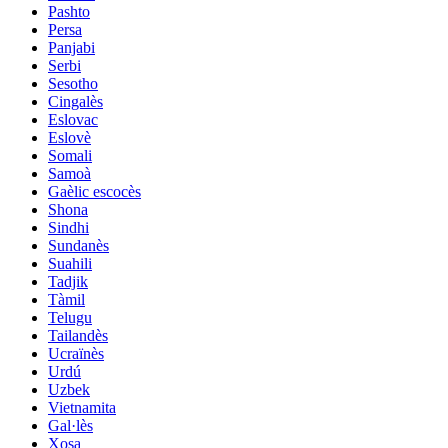
Pashto
Persa
Panjabi
Serbi
Sesotho
Cingalès
Eslovac
Eslovè
Somali
Samoà
Gaèlic escocès
Shona
Sindhi
Sundanès
Suahili
Tadjik
Tàmil
Telugu
Tailandès
Ucraïnès
Urdú
Uzbek
Vietnamita
Gal·lès
Xosa