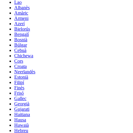
Lao
Albanès
Amàric
Armeni
Azerí
Bielorús
Bengalí
Bosnià
Búlgar
Cebuà
Chichewa
Cors
Croata
Neerlandès
Estonià
Filipí
Finès
Frisó
Gallec
Georgià
Gujarati
Haitiana
Hausa
Hawaià
Hebreu