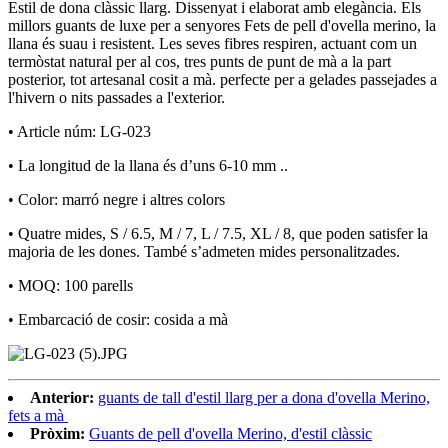
Estil de dona clàssic llarg. Dissenyat i elaborat amb elegància. Els
millors guants de luxe per a senyores Fets de pell d'ovella merino, la
llana és suau i resistent. Les seves fibres respiren, actuant com un
termòstat natural per al cos, tres punts de punt de mà a la part
posterior, tot artesanal cosit a mà. perfecte per a gelades passejades a
l'hivern o nits passades a l'exterior.
• Article núm: LG-023
• La longitud de la llana és d’uns 6-10 mm ..
• Color: marró negre i altres colors
• Quatre mides, S / 6.5, M / 7, L / 7.5, XL / 8, que poden satisfer la
majoria de les dones. També s’admeten mides personalitzades.
• MOQ: 100 parells
• Embarcació de cosir: cosida a mà
Anterior:
guants de tall d'estil llarg per a dona d'ovella Merino,
fets a mà
Pròxim:
Guants de pell d'ovella Merino, d'estil clàssic