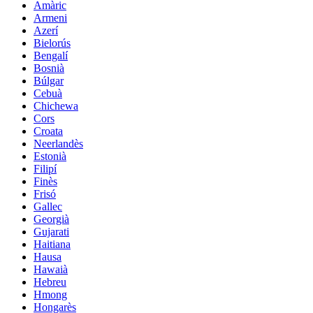
Amàric
Armeni
Azerí
Bielorús
Bengalí
Bosnià
Búlgar
Cebuà
Chichewa
Cors
Croata
Neerlandès
Estonià
Filipí
Finès
Frisó
Gallec
Georgià
Gujarati
Haitiana
Hausa
Hawaià
Hebreu
Hmong
Hongarès