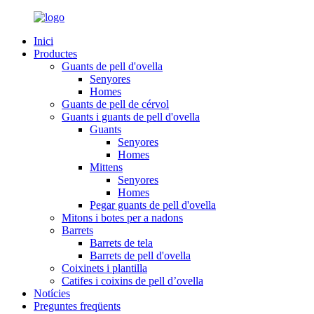
Inici
Productes
Guants de pell d'ovella
Senyores
Homes
Guants de pell de cérvol
Guants i guants de pell d'ovella
Guants
Senyores
Homes
Mittens
Senyores
Homes
Pegar guants de pell d'ovella
Mitons i botes per a nadons
Barrets
Barrets de tela
Barrets de pell d'ovella
Coixinets i plantilla
Catifes i coixins de pell d’ovella
Notícies
Preguntes freqüents