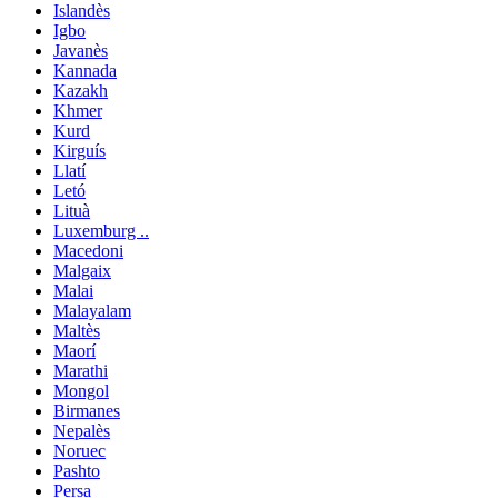
Islandès
Igbo
Javanès
Kannada
Kazakh
Khmer
Kurd
Kirguís
Llatí
Letó
Lituà
Luxemburg ..
Macedoni
Malgaix
Malai
Malayalam
Maltès
Maorí
Marathi
Mongol
Birmanes
Nepalès
Noruec
Pashto
Persa