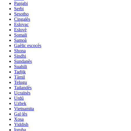
Panjabi
Serbi
Sesotho
Cingalès
Eslovac
Eslovè
Somali
Samoà
Gaèlic escocès
Shona
Sindhi
Sundanès
Suahili
Tadjik
Tàmil
Telugu
Tailandès
Ucraïnès
Urdú
Uzbek
Vietnamita
Gal·lès
Xosa
Yiddish
Ioruba