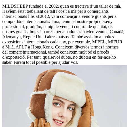
MILDSHEEP fundada el 2002, quan es tractava d’un taller de mà.
Havíem estat treballant de tall i cosit a mà per a comerciants
internacionals fins al 2012, vam començar a vendre guants per a
compradors internacionals. I ara, tenim el nostre propi disseny
professional, produïm, equip de venda i control de qualitat, els
nostres guants, botes i barrets per a nadons s’havien venut a Canadà,
Alemanya, Regne Unit i altres països. També assistim a moltes
exposicions internacionals cada any, per exemple, MIPEL, MIFUR
a Milà, APLF a Hong Kong. Coneixem diversos termes i normes
del comerç internacional, també coneixem molt bé el procés
d’exportació. Per tant, qualsevol dubte, no dubteu en fer-nos-ho
saber. Farem tot el possible per ajudar-vos.