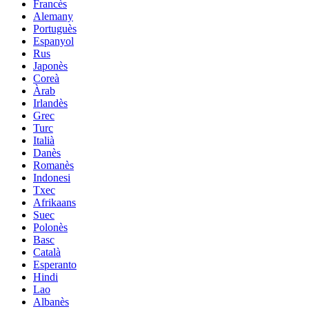
Francès
Alemany
Portuguès
Espanyol
Rus
Japonès
Coreà
Àrab
Irlandès
Grec
Turc
Italià
Danès
Romanès
Indonesi
Txec
Afrikaans
Suec
Polonès
Basc
Català
Esperanto
Hindi
Lao
Albanès