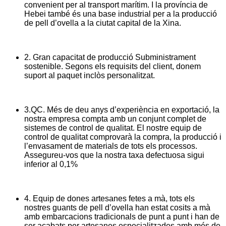
convenient per al transport marítim. I la província de
Hebei també és una base industrial per a la producció
de pell d’ovella a la ciutat capital de la Xina.
2. Gran capacitat de producció Subministrament
sostenible. Segons els requisits del client, donem
suport al paquet inclòs personalitzat.
3.QC. Més de deu anys d’experiència en exportació, la
nostra empresa compta amb un conjunt complet de
sistemes de control de qualitat. El nostre equip de
control de qualitat comprovarà la compra, la producció i
l’envasament de materials de tots els processos.
Assegureu-vos que la nostra taxa defectuosa sigui
inferior al 0,1%
4. Equip de dones artesanes fetes a mà, tots els
nostres guants de pell d’ovella han estat cosits a mà
amb embarcacions tradicionals de punt a punt i han de
ser acabats per artesanes especialitzades amb més de