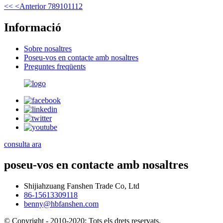
<<
<Anterior
7
8
9
10
11
12
Informació
Sobre nosaltres
Poseu-vos en contacte amb nosaltres
Preguntes freqüents
consulta ara
poseu-vos en contacte amb nosaltres
Shijiahzuang Fanshen Trade Co, Ltd
86-15613309118
benny@hbfanshen.com
© Copyright - 2010-2020: Tots els drets reservats.