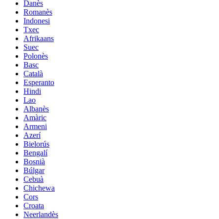
Danès
Romanès
Indonesi
Txec
Afrikaans
Suec
Polonès
Basc
Català
Esperanto
Hindi
Lao
Albanès
Amàric
Armeni
Azerí
Bielorús
Bengalí
Bosnià
Búlgar
Cebuà
Chichewa
Cors
Croata
Neerlandès