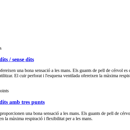
ts / sense dits
i ofereixen una bona sensació a les mans. Els guants de pell de cérvol es c
litzar. El cuir perforat i l'esquena ventilada ofereixen la màxima respirac
dits amb tres punts
 i proporcionen una bona sensació a les mans. Els guants de pell de cérv
n la màxima respiració i flexibilitat per a les mans.