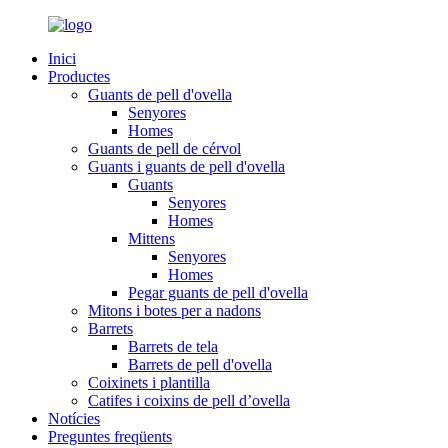
Inici
Productes
Guants de pell d'ovella
Senyores
Homes
Guants de pell de cérvol
Guants i guants de pell d'ovella
Guants
Senyores
Homes
Mittens
Senyores
Homes
Pegar guants de pell d'ovella
Mitons i botes per a nadons
Barrets
Barrets de tela
Barrets de pell d'ovella
Coixinets i plantilla
Catifes i coixins de pell d’ovella
Notícies
Preguntes freqüents