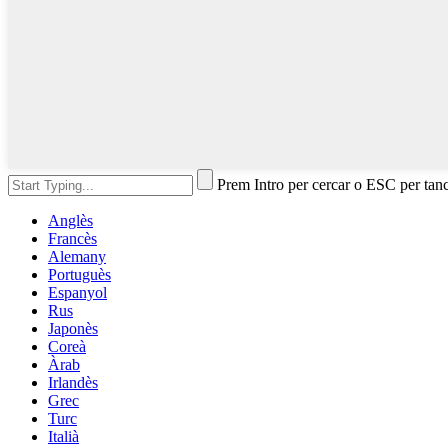
Prem Intro per cercar o ESC per tan
Anglès
Francès
Alemany
Portuguès
Espanyol
Rus
Japonès
Coreà
Àrab
Irlandès
Grec
Turc
Italià