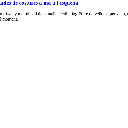
lades de costures a mà a l'esquena
van dissenyar amb pell de pantalla tàctil ining Folre de vellut súper sua
vol moment.