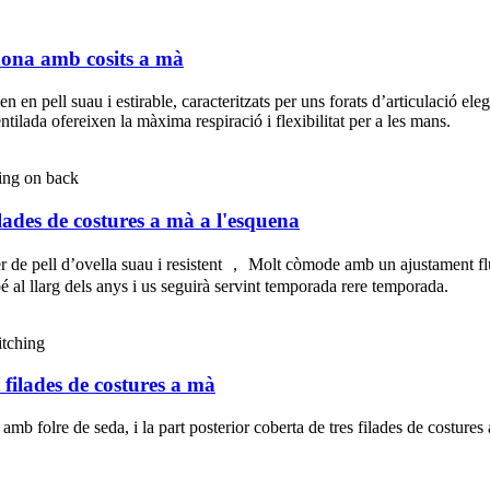
 dona amb cosits a mà
 en pell suau i estirable, caracteritzats per uns forats d’articulació el
ntilada ofereixen la màxima respiració i flexibilitat per a les mans.
lades de costures a mà a l'esquena
fer de pell d’ovella suau i resistent ， Molt còmode amb un ajustament fluix 
é al llarg dels anys i us seguirà servint temporada rere temporada.
 filades de costures a mà
nt, amb folre de seda, i la part posterior coberta de tres filades de costu