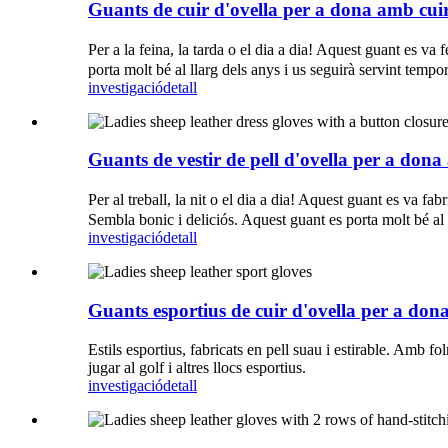
Guants de cuir d'ovella per a dona amb cuir
Per a la feina, la tarda o el dia a dia! Aquest guant es va
porta molt bé al llarg dels anys i us seguirà servint temp
investigació
detall
Guants de vestir de pell d'ovella per a don
Per al treball, la nit o el dia a dia! Aquest guant es va fa
Sembla bonic i deliciós. Aquest guant es porta molt bé al 
investigació
detall
Guants esportius de cuir d'ovella per a don
Estils esportius, fabricats en pell suau i estirable. Amb fo
jugar al golf i altres llocs esportius.
investigació
detall