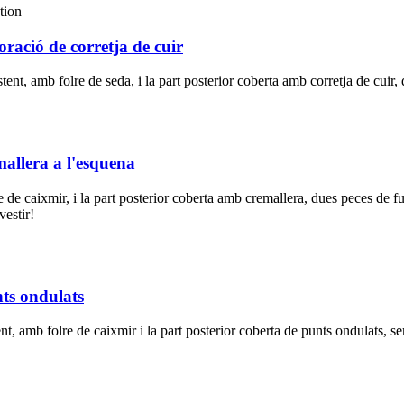
ració de corretja de cuir
sistent, amb folre de seda, i la part posterior coberta amb corretja de cu
allera a l'esquena
re de caixmir, i la part posterior coberta amb cremallera, dues peces de f
vestir!
ts ondulats
stent, amb folre de caixmir i la part posterior coberta de punts ondulats, s