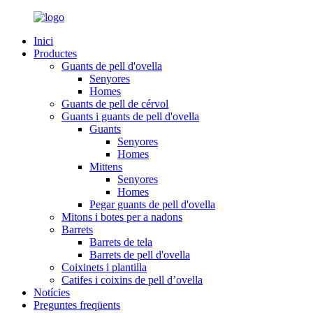
Inici
Productes
Guants de pell d'ovella
Senyores
Homes
Guants de pell de cérvol
Guants i guants de pell d'ovella
Guants
Senyores
Homes
Mittens
Senyores
Homes
Pegar guants de pell d'ovella
Mitons i botes per a nadons
Barrets
Barrets de tela
Barrets de pell d'ovella
Coixinets i plantilla
Catifes i coixins de pell d’ovella
Notícies
Preguntes freqüents