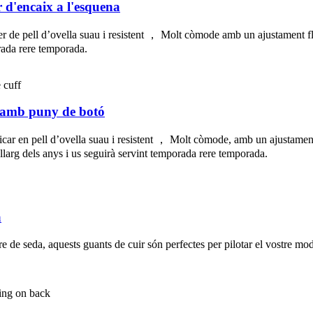
 d'encaix a l'esquena
 fer de pell d’ovella suau i resistent ， Molt còmode amb un ajustament flui
orada rere temporada.
a amb puny de botó
bricar en pell d’ovella suau i resistent ， Molt còmode, amb un ajustament f
llarg dels anys i us seguirà servint temporada rere temporada.
a
lre de seda, aquests guants de cuir són perfectes per pilotar el vostre mo