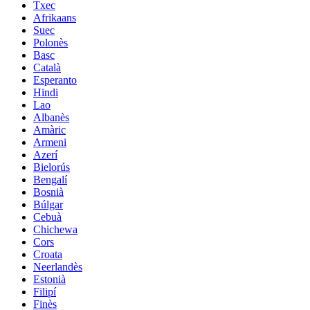
Txec
Afrikaans
Suec
Polonès
Basc
Català
Esperanto
Hindi
Lao
Albanès
Amàric
Armeni
Azerí
Bielorús
Bengalí
Bosnià
Búlgar
Cebuà
Chichewa
Cors
Croata
Neerlandès
Estonià
Filipí
Finès