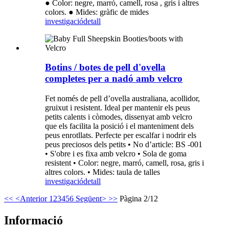
● Color: negre, marró, camell, rosa , gris i altres
colors. ● Mides: gràfic de mides
investigació
detall
Botins / botes de pell d'ovella
completes per a nadó amb velcro
Fet només de pell d’ovella australiana, acollidor,
gruixut i resistent. Ideal per mantenir els peus
petits calents i còmodes, dissenyat amb velcro
que els facilita la posició i el manteniment dels
peus enrotllats. Perfecte per escalfar i nodrir els
peus preciosos dels petits • No d’article: BS -001
• S'obre i es fixa amb velcro • Sola de goma
resistent • Color: negre, marró, camell, rosa, gris i
altres colors. • Mides: taula de talles
investigació
detall
<<
<Anterior
1
2
3
4
5
6
Següent>
>>
Pàgina 2/12
Informació