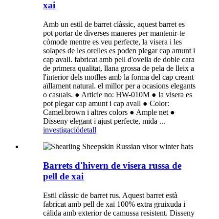
xai
Amb un estil de barret clàssic, aquest barret es
pot portar de diverses maneres per mantenir-te
còmode mentre es veu perfecte, la visera i les
solapes de les orelles es poden plegar cap amunt i
cap avall. fabricat amb pell d'ovella de doble cara
de primera qualitat, llana grossa de pela de lleix a
l'interior dels motlles amb la forma del cap creant
aïllament natural. el millor per a ocasions elegants
o casuals. ● Article no: HW-010M ● la visera es
pot plegar cap amunt i cap avall ● Color:
Camel.brown i altres colors ● Ample net ●
Disseny elegant i ajust perfecte, mida ...
investigació
detall
Barrets d'hivern de visera russa de
pell de xai
Estil clàssic de barret rus. Aquest barret està
fabricat amb pell de xai 100% extra gruixuda i
càlida amb exterior de camussa resistent. Disseny