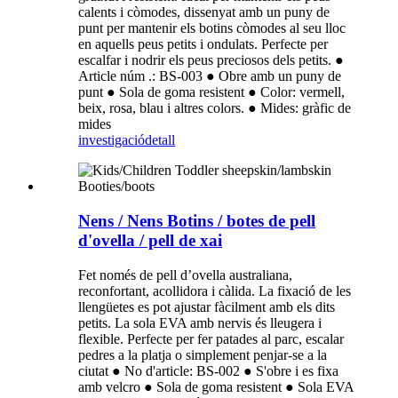
calents i còmodes, dissenyat amb un puny de
punt per mantenir els botins còmodes al seu lloc
en aquells peus petits i ondulats. Perfecte per
escalfar i nodrir els peus preciosos dels petits. ●
Article núm .: BS-003 ● Obre amb un puny de
punt ● Sola de goma resistent ● Color: vermell,
beix, rosa, blau i altres colors. ● Mides: gràfic de
mides
investigació
detall
Nens / Nens Botins / botes de pell
d'ovella / pell de xai
Fet només de pell d’ovella australiana,
reconfortant, acollidora i càlida. La fixació de les
llengüetes es pot ajustar fàcilment amb els dits
petits. La sola EVA amb nervis és lleugera i
flexible. Perfecte per fer patades al parc, escalar
pedres a la platja o simplement penjar-se a la
ciutat ● No d'article: BS-002 ● S'obre i es fixa
amb velcro ● Sola de goma resistent ● Sola EVA