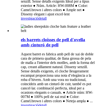
senzill. Sense detalls exigents Ideal per a tipus
exterior ● Núm. Article: HW-008M ● Color:
Camel.brown i altres colors ● Ample net ●
Disseny elegant i ajust excel·lent
investigació
detall
els barrets cloïsses de pell d'ovella
amb cinturó de pell
Aquest barret es fabrica amb pell de xai de doble
cara de primera qualitat, de llana grossa de pela
de malla a l'interior dels motlles, amb la forma del
cap, creant aïllament natural. Disseny senzill.
Sense detalls exigents, el cloche lleugerament
escampat proporciona una nota d’elegància a la
roba d’hivern. Amb una vora no tradicional,
coincideix amb un cinturó de cuir, també es pot
cancel·lar. combinació perfecta, ideal per a
ocasions elegants o casuals. ● Article núm: HW-
007M ● 100% pell de xai real ● Color:
Camel.brown i altres colors ● Neteja ampla ● ...
investigació
detall