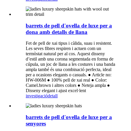
barrets de pell d'ovella de luxe per a
dona amb detalls de llana
Fet de pell de xai tipus i càlida, suau i resistent.
Les seves fibres respiren i actuen com un
termòstat natural per al cos. Aquest disseny
d’estil amb una corona segmentada en forma de
cúpula, un joc de llana a les costures i una banda
ampla també és una combinació perfecta, ideal
per a ocasions elegants o casuals. ● Article no:
HW-006M ● 100% pell de xai real ● Color:
Camel.brown i altres colors ● Neteja ampla ●
Disseny elegant i ajust excel·lent
investigació
detall
barrets de pell d'ovella de luxe per a
senyores