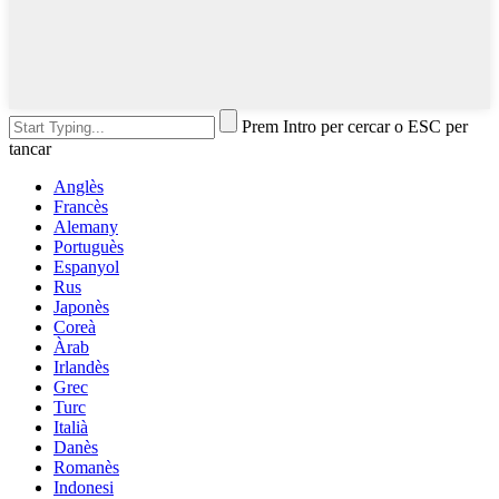
Prem Intro per cercar o ESC per
tancar
Anglès
Francès
Alemany
Portuguès
Espanyol
Rus
Japonès
Coreà
Àrab
Irlandès
Grec
Turc
Italià
Danès
Romanès
Indonesi