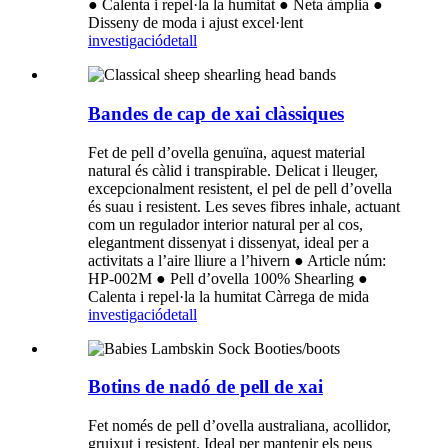
● Calenta i repel·la la humitat ● Neta àmplia ●
Disseny de moda i ajust excel·lent
investigació
detall
Bandes de cap de xai clàssiques
Fet de pell d’ovella genuïna, aquest material
natural és càlid i transpirable. Delicat i lleuger,
excepcionalment resistent, el pel de pell d’ovella
és suau i resistent. Les seves fibres inhale, actuant
com un regulador interior natural per al cos,
elegantment dissenyat i dissenyat, ideal per a
activitats a l’aire lliure a l’hivern ● Article núm:
HP-002M ● Pell d’ovella 100% Shearling ●
Calenta i repel·la la humitat Càrrega de mida
investigació
detall
Botins de nadó de pell de xai
Fet només de pell d’ovella australiana, acollidor,
gruixut i resistent. Ideal per mantenir els peus