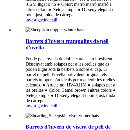
012M lligat o no ● Color: marró marró marró i
altres colors ● Neteja ampla ● Disseny elegant i
bon ajust, mida de càrrega
investigació
detall
Barrets d'hivern trampolins de pell
d'ovella
Fet de pela ovella de doble cara, suau i resistent.
Dissenyat amb solapes per a les orelles que es
poden lligar sota la barbeta o sobre el cap. El
barret de pell d’ovella polivalent original, els
barrets trapper, són ideals per mantenir les orelles
calentes. ● Article no: HW-011M ● solapes per a
les orelles ● Color: Camel.brown i altres colors ●
Neteja ampla ● Disseny elegant i bon ajust, mida
de càrrega
investigació
detall
Barrets d'hivern de visera de pell de