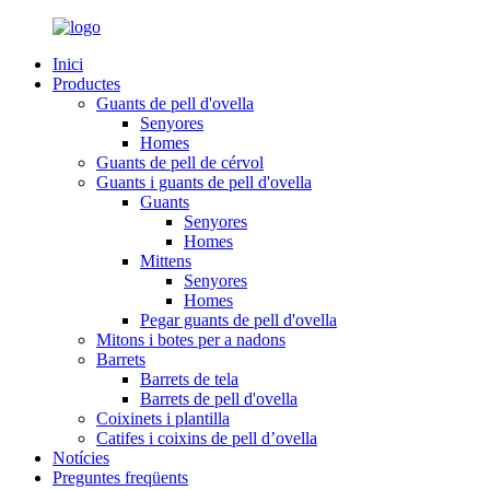
Inici
Productes
Guants de pell d'ovella
Senyores
Homes
Guants de pell de cérvol
Guants i guants de pell d'ovella
Guants
Senyores
Homes
Mittens
Senyores
Homes
Pegar guants de pell d'ovella
Mitons i botes per a nadons
Barrets
Barrets de tela
Barrets de pell d'ovella
Coixinets i plantilla
Catifes i coixins de pell d’ovella
Notícies
Preguntes freqüents