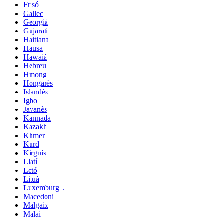
Frisó
Gallec
Georgià
Gujarati
Haitiana
Hausa
Hawaià
Hebreu
Hmong
Hongarès
Islandès
Igbo
Javanès
Kannada
Kazakh
Khmer
Kurd
Kirguís
Llatí
Letó
Lituà
Luxemburg ..
Macedoni
Malgaix
Malai