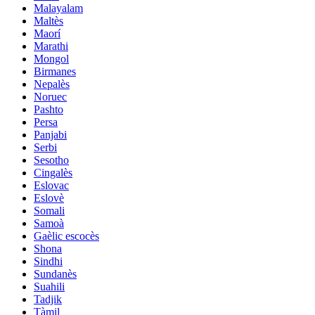
Malayalam
Maltès
Maorí
Marathi
Mongol
Birmanes
Nepalès
Noruec
Pashto
Persa
Panjabi
Serbi
Sesotho
Cingalès
Eslovac
Eslovè
Somali
Samoà
Gaèlic escocès
Shona
Sindhi
Sundanès
Suahili
Tadjik
Tàmil