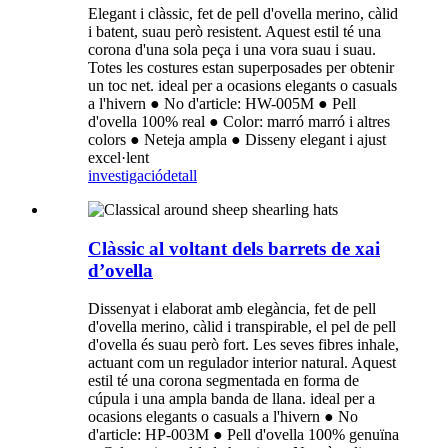
Elegant i clàssic, fet de pell d'ovella merino, càlid
i batent, suau però resistent. Aquest estil té una
corona d'una sola peça i una vora suau i suau.
Totes les costures estan superposades per obtenir
un toc net. ideal per a ocasions elegants o casuals
a l'hivern ● No d'article: HW-005M ● Pell
d'ovella 100% real ● Color: marró marró i altres
colors ● Neteja ampla ● Disseny elegant i ajust
excel·lent
investigació
detall
Clàssic al voltant dels barrets de xai
d’ovella
Dissenyat i elaborat amb elegància, fet de pell
d'ovella merino, càlid i transpirable, el pel de pell
d'ovella és suau però fort. Les seves fibres inhale,
actuant com un regulador interior natural. Aquest
estil té una corona segmentada en forma de
cúpula i una ampla banda de llana. ideal per a
ocasions elegants o casuals a l'hivern ● No
d'article: HP-003M ● Pell d'ovella 100% genuïna