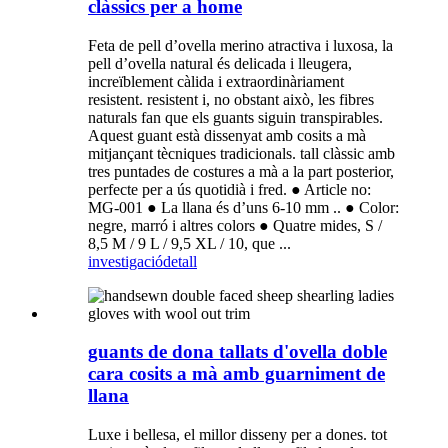
clàssics per a home
Feta de pell d’ovella merino atractiva i luxosa, la
pell d’ovella natural és delicada i lleugera,
increïblement càlida i extraordinàriament
resistent. resistent i, no obstant això, les fibres
naturals fan que els guants siguin transpirables.
Aquest guant està dissenyat amb cosits a mà
mitjançant tècniques tradicionals. tall clàssic amb
tres puntades de costures a mà a la part posterior,
perfecte per a ús quotidià i fred. ● Article no:
MG-001 ● La llana és d’uns 6-10 mm .. ● Color:
negre, marró i altres colors ● Quatre mides, S /
8,5 M / 9 L / 9,5 XL / 10, que ...
investigació
detall
guants de dona tallats d'ovella doble
cara cosits a mà amb guarniment de
llana
Luxe i bellesa, el millor disseny per a dones. tot