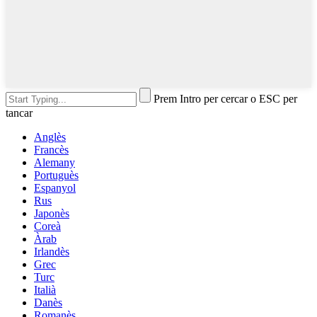
Prem Intro per cercar o ESC per
tancar
Anglès
Francès
Alemany
Portuguès
Espanyol
Rus
Japonès
Coreà
Àrab
Irlandès
Grec
Turc
Italià
Danès
Romanès