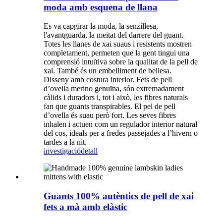
moda amb esquena de llana
Es va capgirar la moda, la senzillesa,
l'avantguarda, la meitat del darrere del guant.
Totes les llanes de xai suaus i resistents mostren
completament, permeten que la gent tingui una
comprensió intuïtiva sobre la qualitat de la pell de
xai. També és un embelliment de bellesa.
Disseny amb costura interior. Fets de pell
d’ovella merino genuïna, són extremadament
càlids i duradors i, tot i això, les fibres naturals
fan que guants transpirables. El pel de pell
d’ovella és suau però fort. Les seves fibres
inhalen i actuen com un regulador interior natural
del cos, ideals per a fredes passejades a l’hivern o
tardes a la nit.
investigació
detall
Guants 100% autèntics de pell de xai
fets a mà amb elàstic