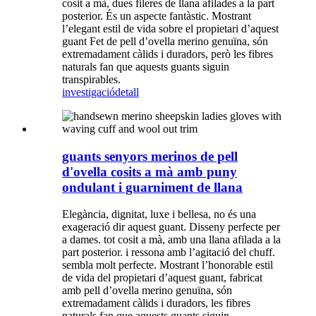
cosit a mà, dues fileres de llana afilades a la part
posterior. És un aspecte fantàstic. Mostrant
l’elegant estil de vida sobre el propietari d’aquest
guant Fet de pell d’ovella merino genuïna, són
extremadament càlids i duradors, però les fibres
naturals fan que aquests guants siguin
transpirables.
investigació
detall
guants senyors merinos de pell
d'ovella cosits a mà amb puny
ondulant i guarniment de llana
Elegància, dignitat, luxe i bellesa, no és una
exageració dir aquest guant. Disseny perfecte per
a dames. tot cosit a mà, amb una llana afilada a la
part posterior. i ressona amb l’agitació del chuff.
sembla molt perfecte. Mostrant l’honorable estil
de vida del propietari d’aquest guant, fabricat
amb pell d’ovella merino genuïna, són
extremadament càlids i duradors, les fibres
naturals fan que aquests guants siguin