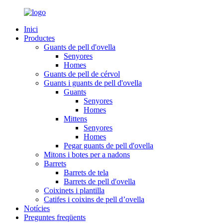
Inici
Productes
Guants de pell d'ovella
Senyores
Homes
Guants de pell de cérvol
Guants i guants de pell d'ovella
Guants
Senyores
Homes
Mittens
Senyores
Homes
Pegar guants de pell d'ovella
Mitons i botes per a nadons
Barrets
Barrets de tela
Barrets de pell d'ovella
Coixinets i plantilla
Catifes i coixins de pell d’ovella
Notícies
Preguntes freqüents