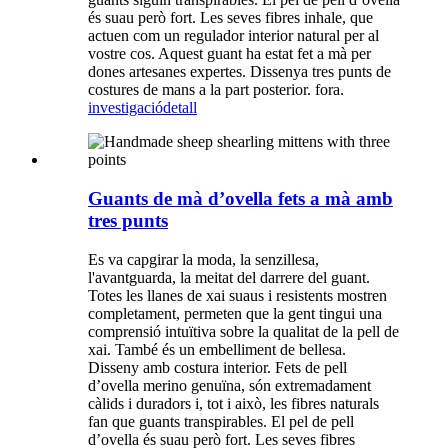
és suau però fort. Les seves fibres inhale, que
actuen com un regulador interior natural per al
vostre cos. Aquest guant ha estat fet a mà per
dones artesanes expertes. Dissenya tres punts de
costures de mans a la part posterior. fora.
investigació
detall
Guants de mà d’ovella fets a mà amb
tres punts
Es va capgirar la moda, la senzillesa,
l'avantguarda, la meitat del darrere del guant.
Totes les llanes de xai suaus i resistents mostren
completament, permeten que la gent tingui una
comprensió intuïtiva sobre la qualitat de la pell de
xai. També és un embelliment de bellesa.
Disseny amb costura interior. Fets de pell
d’ovella merino genuïna, són extremadament
càlids i duradors i, tot i això, les fibres naturals
fan que guants transpirables. El pel de pell
d’ovella és suau però fort. Les seves fibres