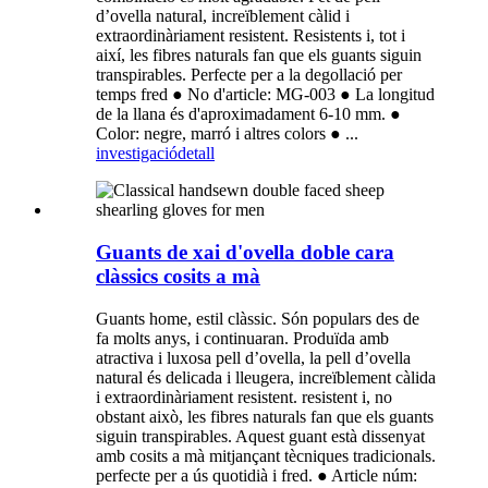
d’ovella natural, increïblement càlid i
extraordinàriament resistent. Resistents i, tot i
així, les fibres naturals fan que els guants siguin
transpirables. Perfecte per a la degollació per
temps fred ● No d'article: MG-003 ● La longitud
de la llana és d'aproximadament 6-10 mm. ●
Color: negre, marró i altres colors ● ...
investigació
detall
Guants de xai d'ovella doble cara
clàssics cosits a mà
Guants home, estil clàssic. Són populars des de
fa molts anys, i continuaran. Produïda amb
atractiva i luxosa pell d’ovella, la pell d’ovella
natural és delicada i lleugera, increïblement càlida
i extraordinàriament resistent. resistent i, no
obstant això, les fibres naturals fan que els guants
siguin transpirables. Aquest guant està dissenyat
amb cosits a mà mitjançant tècniques tradicionals.
perfecte per a ús quotidià i fred. ● Article núm: