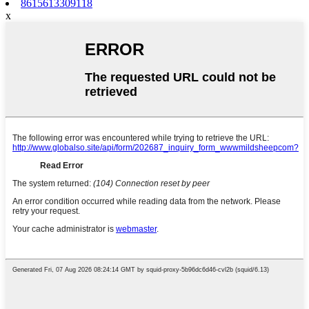
8615613309118
x