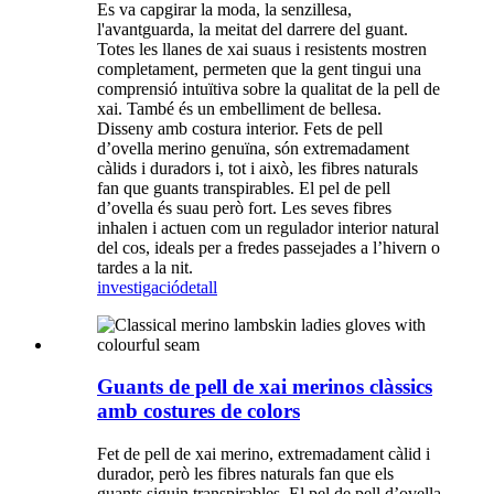
Es va capgirar la moda, la senzillesa,
l'avantguarda, la meitat del darrere del guant.
Totes les llanes de xai suaus i resistents mostren
completament, permeten que la gent tingui una
comprensió intuïtiva sobre la qualitat de la pell de
xai. També és un embelliment de bellesa.
Disseny amb costura interior. Fets de pell
d’ovella merino genuïna, són extremadament
càlids i duradors i, tot i això, les fibres naturals
fan que guants transpirables. El pel de pell
d’ovella és suau però fort. Les seves fibres
inhalen i actuen com un regulador interior natural
del cos, ideals per a fredes passejades a l’hivern o
tardes a la nit.
investigació
detall
Guants de pell de xai merinos clàssics
amb costures de colors
Fet de pell de xai merino, extremadament càlid i
durador, però les fibres naturals fan que els
guants siguin transpirables. El pel de pell d’ovella