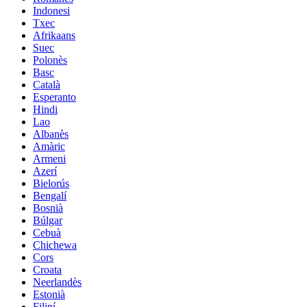
Indonesi
Txec
Afrikaans
Suec
Polonès
Basc
Català
Esperanto
Hindi
Lao
Albanès
Amàric
Armeni
Azerí
Bielorús
Bengalí
Bosnià
Búlgar
Cebuà
Chichewa
Cors
Croata
Neerlandès
Estonià
Filipí