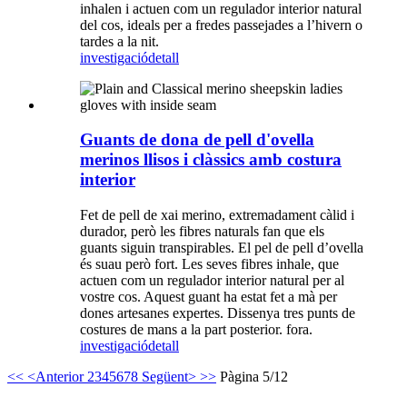
inhalen i actuen com un regulador interior natural
del cos, ideals per a fredes passejades a l’hivern o
tardes a la nit.
investigació
detall
Guants de dona de pell d'ovella
merinos llisos i clàssics amb costura
interior
Fet de pell de xai merino, extremadament càlid i
durador, però les fibres naturals fan que els
guants siguin transpirables. El pel de pell d’ovella
és suau però fort. Les seves fibres inhale, que
actuen com un regulador interior natural per al
vostre cos. Aquest guant ha estat fet a mà per
dones artesanes expertes. Dissenya tres punts de
costures de mans a la part posterior. fora.
investigació
detall
<<
<Anterior
2
3
4
5
6
7
8
Següent>
>>
Pàgina 5/12