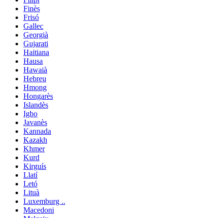
Finès
Frisó
Gallec
Georgià
Gujarati
Haitiana
Hausa
Hawaià
Hebreu
Hmong
Hongarès
Islandès
Igbo
Javanès
Kannada
Kazakh
Khmer
Kurd
Kirguís
Llatí
Letó
Lituà
Luxemburg ..
Macedoni