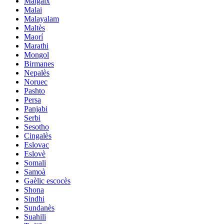
Malgaix
Malai
Malayalam
Maltès
Maorí
Marathi
Mongol
Birmanes
Nepalès
Noruec
Pashto
Persa
Panjabi
Serbi
Sesotho
Cingalès
Eslovac
Eslovè
Somali
Samoà
Gaèlic escocès
Shona
Sindhi
Sundanès
Suahili